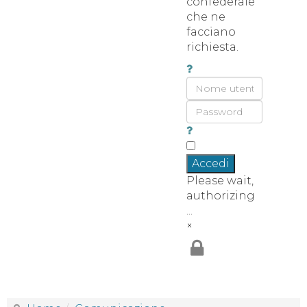
confederale
che ne
facciano
richiesta.
Accedi
Please wait,
authorizing
...
×