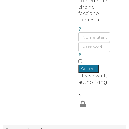
confederale
che ne
facciano
richiesta.
Accedi
Please wait,
authorizing
...
×