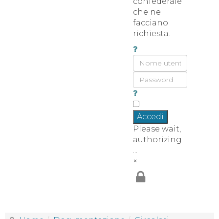
confederale
che ne
facciano
richiesta.
Accedi
Please wait,
authorizing
...
×