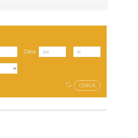
Data:
-
CERCA