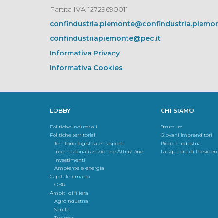
Partita IVA 12729690011
confindustria.piemonte@confindustria.piemon
confindustriapiemonte@pec.it
Informativa Privacy
Informativa Cookies
LOBBY
CHI SIAMO
Politiche industriali
Struttura
Politiche territoriali
Giovani Imprenditori
Territorio logistica e trasporti
Piccola Industria
Internazionalizzazione e Attrazione
La squadra di Presiden
Investimenti
Ambiente e energia
Capitale umano
OBR
Ambiti di filiera
Agroindustria
Sanità
Turismo