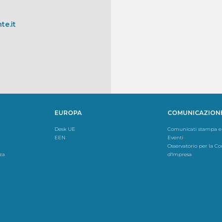
te.it
EUROPA
COMUNICAZION
Desk UE
Comunicati stampa e
EEN
Eventi
Osservatorio per la 
za
d'Impresa