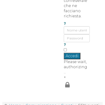
confederale
che ne
facciano
richiesta.
Accedi
Please wait,
authorizing
...
×