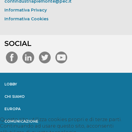
confindustriapiemonte@pec.it
Informativa Privacy
Informativa Cookies
SOCIAL
LOBBY
CHI SIAMO
EUROPA
Questo sito utilizza cookies propri e di terze parti.
COMUNICAZIONE
Continuando ad usare questo sito, acconsenti