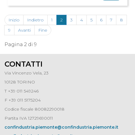
Inizio
Indietro
1
2
3
4
5
6
7
8
9
Avanti
Fine
Pagina 2 di 9
CONTATTI
Via Vincenzo Vela, 23
10128 TORINO
T +39 011 549246
F +39 011 5175204
Codice fiscale 80082290018
Partita IVA 12729690011
confindustria.piemonte@confindustria.piemonte.it