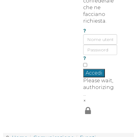
confederale
che ne
facciano
richiesta.
Accedi
Please wait,
authorizing
...
×