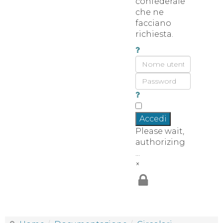
confederale
che ne
facciano
richiesta.
Accedi
Please wait,
authorizing
...
×