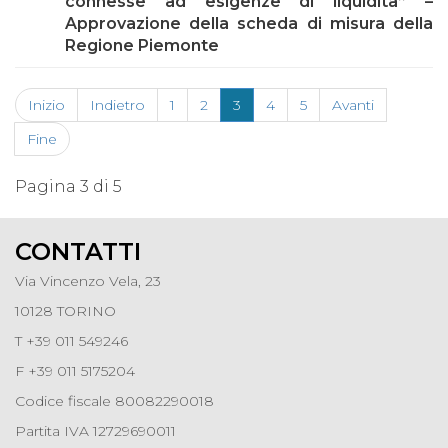
connesse ad esigenze di liquidità” –
Approvazione della scheda di misura della
Regione Piemonte
Inizio
Indietro
1
2
3
4
5
Avanti
Fine
Pagina 3 di 5
CONTATTI
Via Vincenzo Vela, 23
10128 TORINO
T +39 011 549246
F +39 011 5175204
Codice fiscale 80082290018
Partita IVA 12729690011